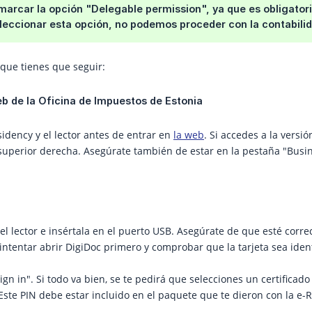
arcar la opción "Delegable permission", ya que es obligatori
seleccionar esta opción, no podemos proceder con la contabili
 que tienes que seguir:
eb de la Oficina de Impuestos de Estonia
idency y el lector antes de entrar en
la web
. Si accedes a la versi
 superior derecha. Asegúrate también de estar en la pestaña "Busine
 el lector e insértala en el puerto USB. Asegúrate de que esté corre
ntentar abrir DigiDoc primero y comprobar que la tarjeta sea ident
ign in". Si todo va bien, se te pedirá que selecciones un certificad
 Este PIN debe estar incluido en el paquete que te dieron con la e