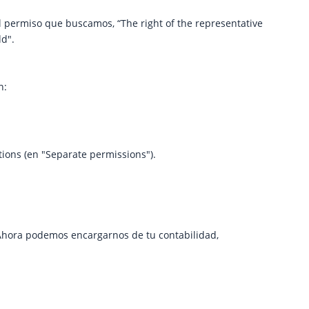
l permiso que buscamos, “The right of the representative
dd".
n:
ations (en "Separate permissions").
 Ahora podemos encargarnos de tu contabilidad,