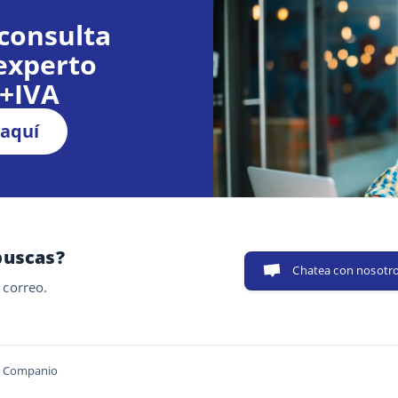
consulta
experto
€+IVA
 aquí
buscas?
Chatea con nosotr
 correo.