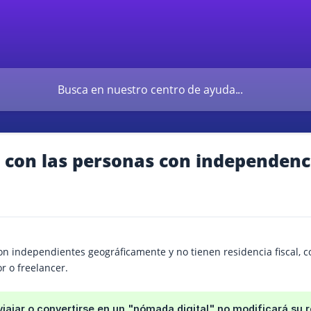
 con las personas con independenc
on independientes geográficamente y no tienen residencia fiscal, 
r o freelancer.
iajar o convertirse en un "nómada digital" no modificará su re