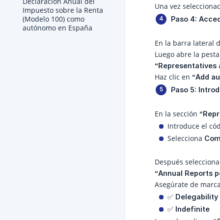
Declaración Anual del
Una vez selecciona
Impuesto sobre la Renta
(Modelo 100) como
Paso 4: Acced
autónomo en España
En la barra lateral 
Luego abre la pest
“Representatives 
Haz clic en
“Add au
Paso 5: Intro
En la sección
“Repr
Introduce el cód
Selecciona
Com
Después selecciona 
“Annual Reports po
Asegúrate de marcar
✅
Delegability
✅
Indefinite