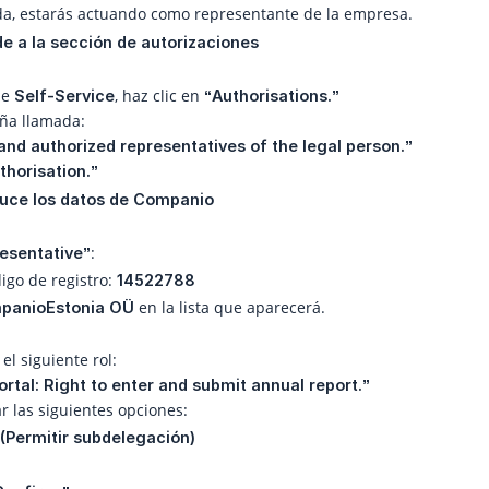
da, estarás actuando como representante de la empresa.
e a la sección de autorizaciones
de
, haz clic en
Self-Service
“Authorisations.”
aña llamada:
and authorized representatives of the legal person.”
thorisation.”
duce los datos de Companio
:
esentative”
igo de registro:
14522788
en la lista que aparecerá.
panioEstonia OÜ
el siguiente rol:
rtal: Right to enter and submit annual report.”
 las siguientes opciones:
 (Permitir subdelegación)