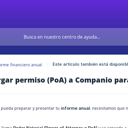
Este artículo también está disponibl
orme financiero anual
gar permiso (PoA) a Companio par
pueda preparar y presentar tu
, necesitamos que n
informe anual
e llama
y se concede a 
Poder Notarial (Power of Attorney o PoA)