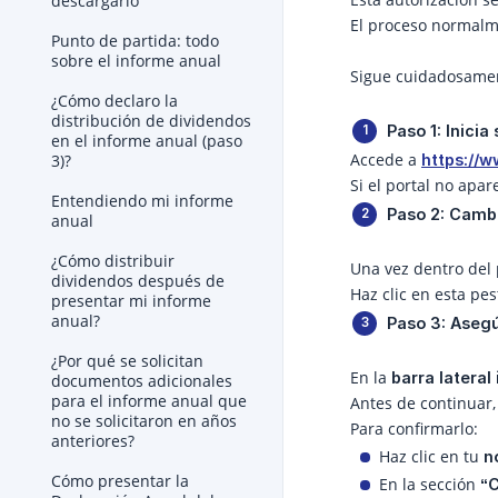
descargarlo
El proceso normalm
Punto de partida: todo
sobre el informe anual
Sigue cuidadosamen
¿Cómo declaro la
distribución de dividendos
Paso 1: Inicia 
en el informe anual (paso
Accede a
https://w
3)?
Si el portal no apa
Entendiendo mi informe
Paso 2: Camb
anual
¿Cómo distribuir
Una vez dentro del 
dividendos después de
Haz clic en esta pe
presentar mi informe
anual?
Paso 3: Aseg
¿Por qué se solicitan
En la
barra lateral
documentos adicionales
para el informe anual que
Antes de continuar,
no se solicitaron en años
Para confirmarlo:
anteriores?
Haz clic en tu
n
Cómo presentar la
En la sección
“