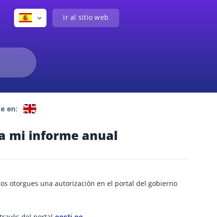
Ir al sitio web
e en:
a mi informe anual
os otorgues una autorización en el portal del gobierno
través del portal
.
eesti.ee