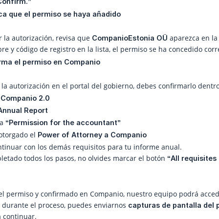
Confirm.”
ica que el permiso se haya añadido
la autorización, revisa que
aparezca en la 
CompanioEstonia OÜ
re y código de registro en la lista, el permiso se ha concedido cor
irma el permiso en Companio
la autorización en el portal del gobierno, debes confirmarlo dentr
n
Companio 2.0
Annual Report
ña
“Permission for the accountant”
otorgado el
Power of Attorney a Companio
tinuar con los demás requisitos para tu informe anual.
etado todos los pasos, no olvides marcar el botón
“All requisites 
l permiso y confirmado en Companio, nuestro equipo podrá acceder
s durante el proceso, puedes enviarnos
capturas de pantalla del 
 continuar.