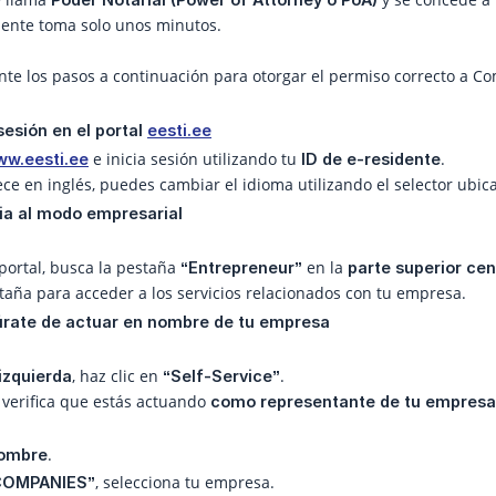
ente toma solo unos minutos.
te los pasos a continuación para otorgar el permiso correcto a C
sesión en el portal 
eesti.ee
e inicia sesión utilizando tu
.
ww.eesti.ee
ID de e-residente
rece en inglés, puedes cambiar el idioma utilizando el selector ubic
ia al modo empresarial
portal, busca la pestaña
en la
“Entrepreneur”
parte superior cen
staña para acceder a los servicios relacionados con tu empresa.
úrate de actuar en nombre de tu empresa
, haz clic en
.
 izquierda
“Self-Service”
 verifica que estás actuando
como representante de tu empresa 
.
ombre
, selecciona tu empresa.
COMPANIES”