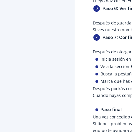
Luego haz clic en
“
Paso 6: Verif
Después de guardar 
Si ves nuestro nomb
Paso 7: Conf
Después de otorgar 
Inicia sesión e
Ve a la sección
Busca la pesta
Marca que has 
Después podrás con
Cuando hayas compl
Paso final
Una vez concedido e
Si tienes problema
equipo te ayudará a