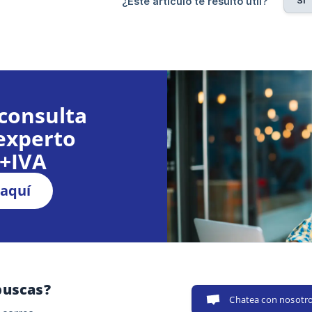
Sí
¿Este artículo te resultó útil?
consulta
experto
€+IVA
 aquí
buscas?
Chatea con nosotr