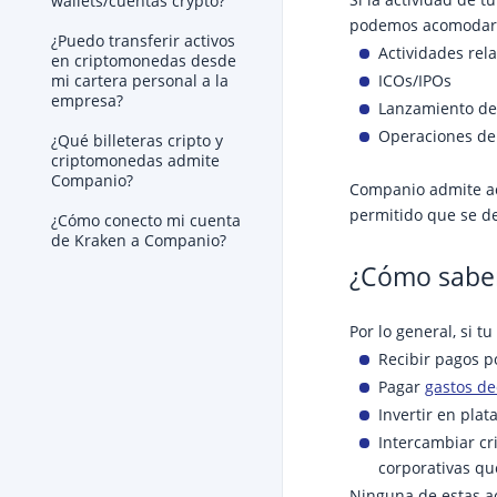
wallets/cuentas crypto?
podemos acomodar 
¿Puedo transferir activos
Actividades rel
en criptomonedas desde
ICOs/IPOs
mi cartera personal a la
empresa?
Lanzamiento de
Operaciones de
¿Qué billeteras cripto y
criptomonedas admite
Companio?
Companio admite ac
permitido que se de
¿Cómo conecto mi cuenta
de Kraken a Companio?
¿Cómo saber 
Por lo general, si tu
Recibir pagos p
Pagar
gastos de
Invertir en pla
Intercambiar cr
corporativas qu
Ninguna de estas ac