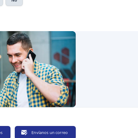
No
os
Envíanos un correo