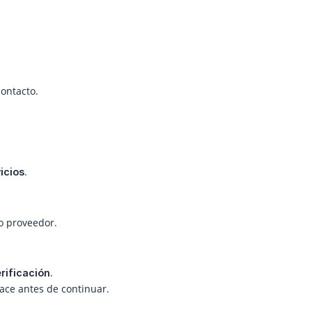
ontacto.
.
icios
o proveedor.
.
rificación
lace antes de continuar.