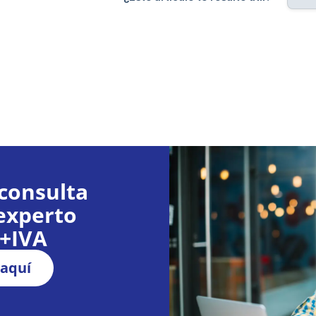
consulta
experto
€+IVA
 aquí