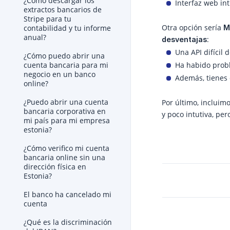
¿Cómo descargar los
Interfaz web in
extractos bancarios de
Stripe para tu
Otra opción sería
M
contabilidad y tu informe
anual?
:
desventajas
Una API difícil
¿Cómo puedo abrir una
Ha habido probl
cuenta bancaria para mi
negocio en un banco
Además, tienes 
online?
¿Puedo abrir una cuenta
Por último, incluim
bancaria corporativa en
y poco intutiva, per
mi país para mi empresa
estonia?
¿Cómo verifico mi cuenta
bancaria online sin una
dirección física en
Estonia?
El banco ha cancelado mi
cuenta
¿Qué es la discriminación