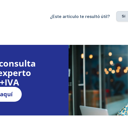
Sí
¿Este artículo te resultó útil?
consulta
experto
€+IVA
 aquí