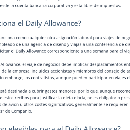
esde la cuenta bancaria corporativa y está libre de impuestos.
iona el Daily Allowance?
funciona como cualquier otra asignación laboral para viajes de neg
pleado de una agencia de diseño y viajas a una conferencia de di
citar el Daily Allowance correspondiente a una semana para el via
ly Allowance, el viaje de negocios debe implicar desplazamientos en
de la empresa, incluidos accionistas y miembros del consejo de a
Sin embargo, los contratistas, aunque pueden participar en viajes d
 está destinada a cubrir gastos menores, por lo que, aunque reco
 estos recibos para justificar la dieta diaria, no es obligatorio pr
s de avión u otros costes significativos, generalmente se requieren
as" de Companio.
n elegibles para el Daily Allowance?