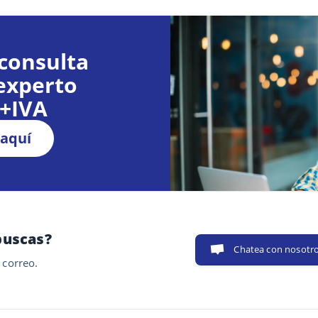
consulta
experto
€+IVA
 aquí
buscas?
Chatea con nosotr
 correo.