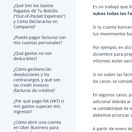
¿Qué Son los Gastos
Es un trabajo que 
Pagados de Tu Bolsillo
subas todas las f
(“Out-of-Pocket Expenses”)
y Cómo Declararlos en
Companio?
Si tu cuenta bancar
tus movimientos ban
¿Puedo pagar facturas con
mis cuentas personales?
Por ejemplo, en dic
¿Qué gastos no son
diciembre para prep
deducibles?
informes están vací
¿Cómo gestiono las
Si no subes las fac
devoluciones y los
contracargos, y qué son
los casos, se consi
las credit invoices
(facturas de crédito)?
En algunos casos, p
¿Por qué pago IVA (VAT) si
adicional debido a
mis gastos superan mis
la contabilidad de
ingresos?
debemos priorizar a
¿Cómo abrir una cuenta
en Uber Business para
A partir de enero 