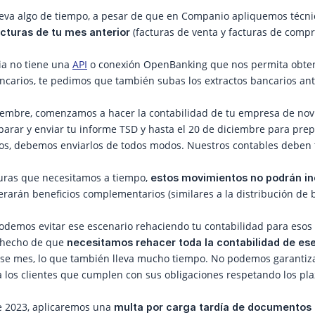
lleva algo de tiempo, a pesar de que en Companio apliquemos técn
(facturas de venta y facturas de comp
acturas de tu mes anterior
ia no tiene una
API
o conexión OpenBanking que nos permita obten
carios, te pedimos que también subas los extractos bancarios ante
iembre, comenzamos a hacer la contabilidad de tu empresa de novi
arar y enviar tu informe TSD y hasta el 20 de diciembre para prepa
os, debemos enviarlos de todos modos. Nuestros contables deben te
turas que necesitamos a tiempo,
estos movimientos no podrán in
derarán beneficios complementarios (similares a la distribución de 
odemos evitar ese escenario rehaciendo tu contabilidad para esos
l hecho de que
necesitamos rehacer toda la contabilidad de es
 ese mes, lo que también lleva mucho tiempo. No podemos garantiz
 los clientes que cumplen con sus obligaciones respetando los pla
de 2023, aplicaremos una
multa por carga tardía de documentos