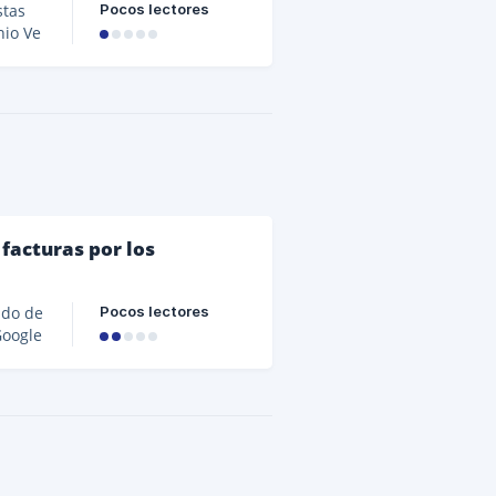
Pocos lectores
stas
tura)
s.
zar
facturas por los
Pocos lectores
ado de
Google
r el
 de