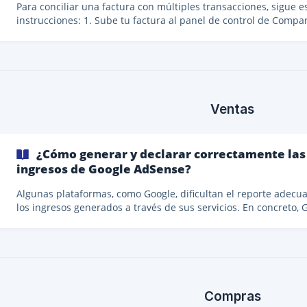
Para conciliar una factura con múltiples transacciones, sigue e
instrucciones: 1. Sube tu factura al panel de control de Companio Ve
a la sección de Ventas o Compras (dependiendo del tipo de fac
y utiliza el botón "Subir" para ir al área de carga de documento
Arrastra y suelta tus facturas allí. Asegúrate de anotar si estás
subiendo la factura para el mes actual o el anterior para locali
fácilmente el documento más tarde en tu lista de facturas. 2.
Concilia la factura co
Ventas
¿Cómo generar y declarar correctamente las 
ingresos de Google AdSense?
Algunas plataformas, como Google, dificultan el reporte adecu
los ingresos generados a través de sus servicios. En concreto, 
AdSense no proporciona herramientas para que los usuarios
generen facturas de los pagos recibidos, lo que puede complica
reporte a las autoridades fiscales. En esta guía paso a paso, te
mostramos cómo emitir y reportar correctamente tus ingresos
Google AdSense. Generar una Factura para los Ingresos de Google
AdSense Google AdSense no emite ni solic
Compras