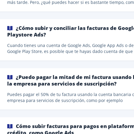
más tarde. Pero, ¿qué puedes hacer si es bastante tiempo, co
o dos meses? Lo ideal es que esto no ocurra y tienes que evitar
hacer negocios o comprar a este tipo de proveedores. Un prov
debe emitir una factura poco después de que tú realices el pago. 
embargo, si es algo puntual, no es un problema grave. **No pasa
¿Cómo subir y conciliar las facturas de Goog
nada si es algo esporádico, pero tu empresa debe pagar el IVA 
Playstore Ads?
factura con anterioridad y no puede
Cuando tienes una cuenta de Google Ads, Google App Ads o de
Google Play Store, es posible que te hayas dado cuenta de que 
factura mensual no aparece la cantidad que esperabas. Esto s
debe a que Google aumenta el saldo cada vez que realizas un 
y luego deduce el pago por campañas, clics y otros gastos. En
consecuencia, el saldo se modifica y solo entonces puedes ver 
¿Puedo pagar la mitad de mi factura usando 
factura resultante.
la empresa para servicios de suscripción?
Puedes pagar el 50% de tu factura usando la cuenta bancaria d
empresa para servicios de suscripción, como por ejemplo
proveedores de servicios de internet. Para ello, la factura tien
estar a tu nombre y puedes agregar manualmente el nombre d
empresa e indicar que estás cubriendo el 50% de la cantidad to
Cómo subir facturas para pagos en plataform
crédito, como Google Ads