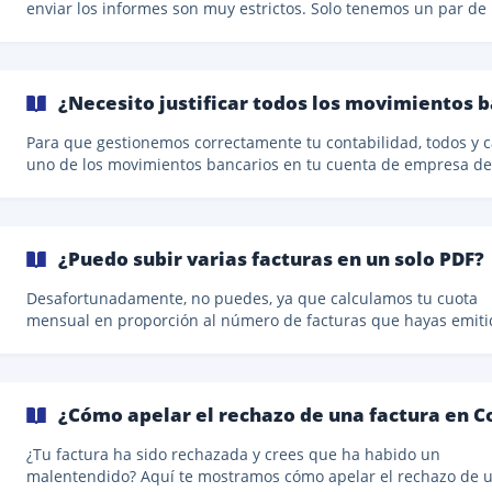
enviar los informes son muy estrictos. Solo tenemos un par de
semanas para hacer la contabilidad, generar los informes y fac
de miles de clientes. Es un trabajo que lleva algo de tiempo, a pesar
de que en Companio apliquemos técnicas de automatización
modernas. Por eso te pedimos que subas todas las facturas de
¿Necesito justificar todos los movimientos b
mes anterior (facturas de venta y facturas de compra) antes del
del mes siguiente. Si tu cue
Para que gestionemos correctamente tu contabilidad, todos y 
uno de los movimientos bancarios en tu cuenta de empresa d
estar justificados. Las autoridades en cada país son muy estric
ese sentido. Cada pago a proveedores necesita una factura de
compra, y las ganancias necesitan una factura de ingresos. Los
salarios deben declararse como tales, así como los dividendos.
¿Puedo subir varias facturas en un solo PDF?
todo lo demás, tienes que informarnos, para que sepamos có
declararlos. La regla de oro es: **cada factur
Desafortunadamente, no puedes, ya que calculamos tu cuota
mensual en proporción al número de facturas que hayas emiti
Ten en cuenta que si subes un PDF con varias facturas puede
causarte problemas. Existen dos escenarios posibles: Si nuestros
contables pasan por alto las otras facturas adjuntas en el
documento, esto puede dar lugar a **errores en tu contabilida
¿Cómo apelar el rechazo de una factura en 
informes presentados de forma incorrecta a las autoridades y 
que volver a hacer la contabilidad de los períodos afec
¿Tu factura ha sido rechazada y crees que ha habido un
malentendido? Aquí te mostramos cómo apelar el rechazo de 