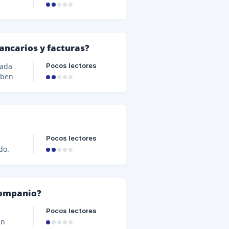
turas
 tu
ancarios y facturas?
 día 5
Pocos lectores
cada
eben
tas en
 Para
mo
Pocos lectores
do.
d,
Companio?
tener
Pocos lectores
un