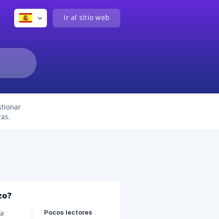
Ir al sitio web
stionar
as.
zo?
Pocos lectores
ra