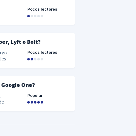
Pocos lectores
ogle
r, Lyft o Bolt?
o a
Pocos lectores
rgo,
jes
.
ato,
n con
e Google One?
Popular
.
de
r
ue tus
edas
tu