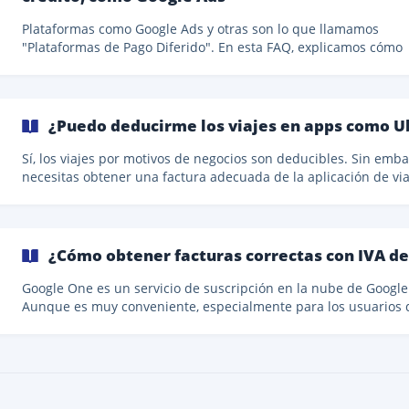
Plataformas como Google Ads y otras son lo que llamamos
"Plataformas de Pago Diferido". En esta FAQ, explicamos cómo
obtener y subir las facturas correctas para estas plataformas.
Entendiendo las Facturas para Plataformas de Pago Diferido Algunas
plataformas operan bajo un modelo de pago diferido, como Go
Adwords. En este sistema: Los clientes realizan pagos que se
¿Puedo deducirme los viajes en apps como Ube
acreditan en sus cuentas. La plataforma deduce de este crédit
medida que se utilizan los servicios. Se pueden ap
Sí, los viajes por motivos de negocios son deducibles. Sin emba
necesitas obtener una factura adecuada de la aplicación de via
compartidos, no solo un resumen del viaje o un recibo del viaje
Algunos proveedores como Bolt te darán una factura de inmedi
pero otros como Uber o Lyft solo te proporcionarán un resume
el costo del viaje. Eso no es una factura v
¿Cómo obtener facturas correctas con IVA d
Google One es un servicio de suscripción en la nube de Google
Aunque es muy conveniente, especialmente para los usuarios 
Android, obtener facturas con IVA correcto de Google puede se
complicado. En esta guía, te explicamos cómo asegurarte de q
facturas de Google One se emitan correctamente para que pu
subirlas a Companio y deducir los gastos de tu suscripción en 
negocio. Facturas personales vs. Facturas de empresa Para que tu