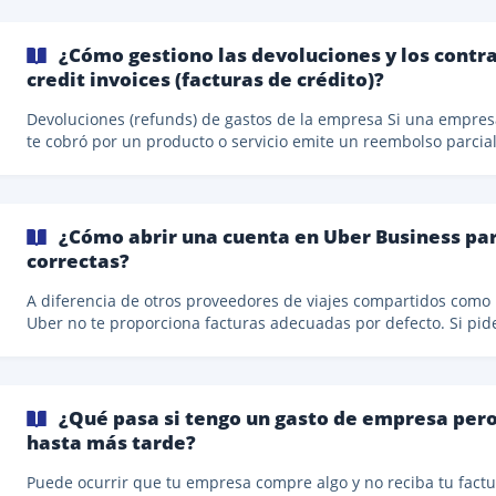
¿Cómo gestiono las devoluciones y los contra
credit invoices (facturas de crédito)?
Devoluciones (refunds) de gastos de la empresa Si una empresa que
te cobró por un producto o servicio emite un reembolso parcial
total por cualquier motivo, esto es lo que debes hacer: Habrás
recibido una factura inicial de ese proveedor por el monto orig
que tu empresa fue cobrada. Supongamos que fue por 1.000€, 
que tienes un pago saliente de 1.000€ y una factura por esa
¿Cómo abrir una cuenta en Uber Business pa
cantidad. Cuando emitan el reembolso por una cierta cantidad,
correctas?
digamos 100€, necesitas solicitarles una factur
A diferencia de otros proveedores de viajes compartidos como 
Uber no te proporciona facturas adecuadas por defecto. Si pid
viaje con Uber, recibirás un recibo como este: Como puedes ver, esto
no es una factura válida para tu negocio. Le faltan piezas
importantes de información como: Información del vendedor
Información del comprador Número de
¿Qué pasa si tengo un gasto de empresa pero 
hasta más tarde?
Puede ocurrir que tu empresa compre algo y no reciba tu fact