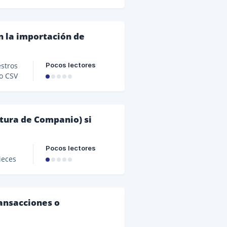
ente
azado:
 la importación de
cción
Pocos lectores
estros
o CSV
zará
s
te a
tura de Companio) si
bes
Pocos lectores
ieces
s.
ransacciones o
n
o