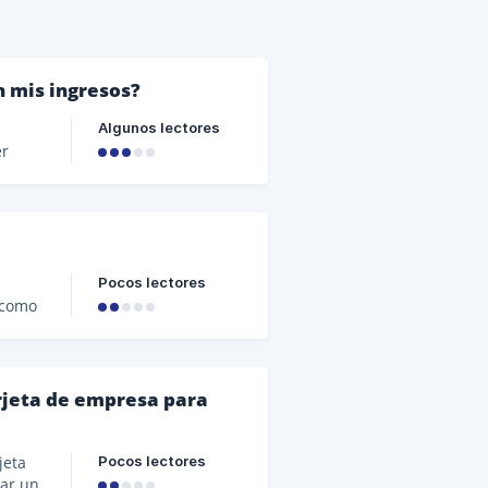
n mis ingresos?
Algunos lectores
er
do
puesto
tá
Pocos lectores
n
á como
ura
gos o
arjeta de empresa para
Pocos lectores
jeta