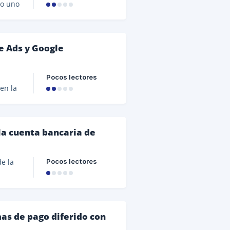
mo uno
eedor
Sin
le Ads y Google
de la
Pocos lectores
en la
e
pago,
la
la cuenta bancaria de
Pocos lectores
e la
e que
e la
tal.
as de pago diferido con