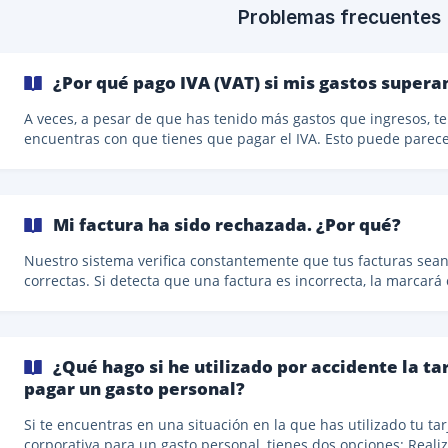
suscripción a Google One sea deducible, **
Problemas frecuentes
¿Por qué pago IVA (VAT) si mis gastos supera
A veces, a pesar de que has tenido más gastos que ingresos, te
encuentras con que tienes que pagar el IVA. Esto puede parec
confuso al principio. ¿Por qué tengo que pagarlo si hemos teni
pérdidas? Tienes que entender cómo funciona el IVA. El VAT o IVA
(Value Added Tax o Impuesto sobre el Valor Añadido) es un im
que se aplica a tus ventas a clientes europeos si tu empresa es
Mi factura ha sido rechazada. ¿Por qué?
sujeta a él (es decir, si tiene un número de VAT). En estas
circunstancias, se agrega o no a las facturas de t
Nuestro sistema verifica constantemente que tus facturas sea
correctas. Si detecta que una factura es incorrecta, la marcar
rechazada y te notificará para que la reemplaces con una fact
adecuada. Veamos algunos ejemplos típicos: Gastos personales, no
de negocios Fotos de baja calidad de recibos Lista de pagos
[Capturas de pantalla o capturas de correos electrónicos de pa
¿Qué hago si he utilizado por accidente la t
pan
pagar un gasto personal?
Si te encuentras en una situación en la que has utilizado tu tar
corporativa para un gasto personal, tienes dos opciones: Realizar un